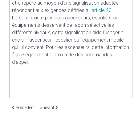
être repéré au moyen d’une signalisation adaptée
répondant aux exigences définies à l’
article 20
.
Lorsqu’il existe plusieurs ascenseurs, escaliers ou
équipements desservant de façon sélective les
différents niveaux, cette signalisation aide l’usager à
choisir l’ascenseur, l’escalier ou l’équipement mobile
qui lui convient. Pour les ascenseurs, cette information
figure également à proximité des commandes
d’appel.
Article précédent : Article 7. Circulations intérieures horizontales
Article suivant : Article 9. Escaliers
Précédent
Suivant