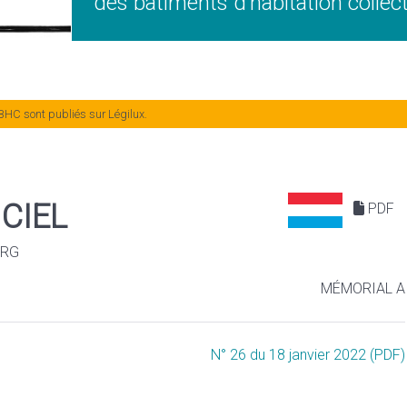
des bâtiments d’habitation collect
BHC sont publiés sur Légilux.
CIEL
PDF
URG
MÉMORIAL A
N° 26 du 18 janvier 2022 (PDF)