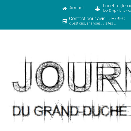
Loi et règlem
Accueil
lop & vp - bhc - c
Contact pour avis LOP/BHC
questions, analyses, visites ...