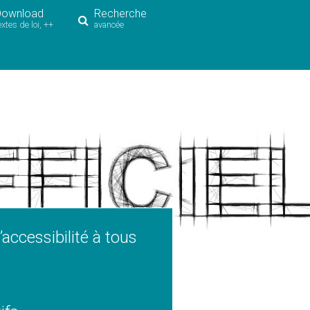
Download
Recherche
extes de loi, ++
avancée
’accessibilité à tous