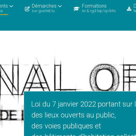
ents
Démarches
Formations
ca
sur guichet.lu
loi & rgd lop/vp/bhc
t
Loi du 7 janvier 2022 portant sur l
des lieux ouverts au public,
des voies publiques et