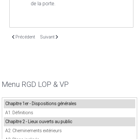
de la porte.
Article précédent : Article 9. Escaliers
Article suivant : Article 11. Tapis roulants, escalie
Précédent
Suivant
Menu RGD LOP & VP
Chapitre 1er - Dispositions générales
A1. Définitions
Chapitre 2 - Lieux ouverts au public
A2. Cheminements extérieurs