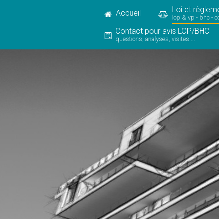
Loi et règlem
Accueil
lop & vp - bhc - c
Contact pour avis LOP/BHC
questions, analyses, visites ...