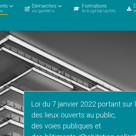
ents
Démarches
Formations
ca
sur guichet.lu
loi & rgd lop/vp/bhc
t
Loi du 7 janvier 2022 portant sur l
des lieux ouverts au public,
des voies publiques et