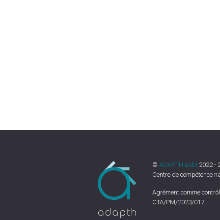
©
ADAPTH asbl
2022 - 
Centre de compétence nat
Agrément comme contrôle
CTA/PM/2023/017