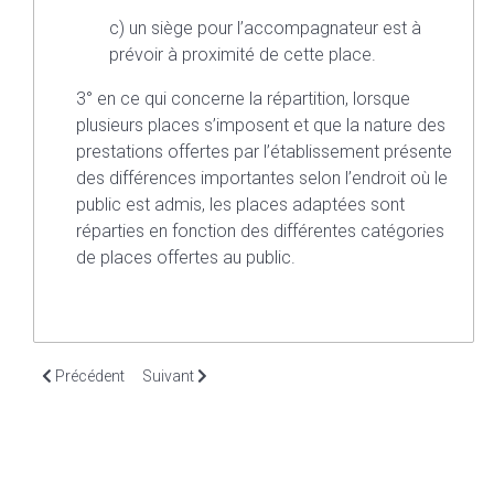
c) un siège pour l’accompagnateur est à
prévoir à proximité de cette place.
3° en ce qui concerne la répartition, lorsque
plusieurs places s’imposent et que la nature des
prestations offertes par l’établissement présente
des différences importantes selon l’endroit où le
public est admis, les places adaptées sont
réparties en fonction des différentes catégories
de places offertes au public.
Article précédent : Article 23. Sécurité et évacuation
Article suivant : Article 25. Salles polyvalentes
Précédent
Suivant