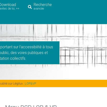
Download
Recherche
textes de loi, ++
avancée
portant sur l’accessibilité à tous
public, des voies publiques et
ation collectifs.
publié sur Légilux :
LOP&VP