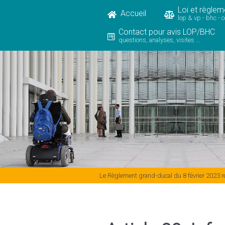
Loi et règlem
Accueil
lop & vp - bhc - 
Contact pour avis LOP/BHC
questions, analyses, visites ...
Le Règlement grand-ducal du 8 février 2023 rel