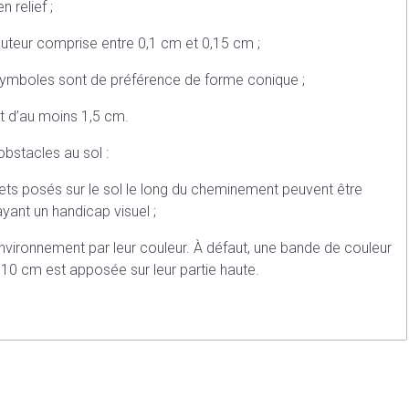
n relief ;
 hauteur comprise entre 0,1 cm et 0,15 cm ;
 symboles sont de préférence de forme conique ;
st d’au moins 1,5 cm.
obstacles au sol :
jets posés sur le sol le long du cheminement peuvent être
yant un handicap visuel ;
 environnement par leur couleur. À défaut, une bande de couleur
 10 cm est apposée sur leur partie haute.
s d’espaces libres de tout obstacle
e 21. Contrastes visuels