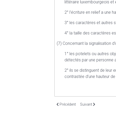
littéraire luxembourgeois et e
2° l’écriture en relief a une
3° les caractères et autres
4° la taille des caractères e
(7) Concernant la signalisation d’
1° les potelets ou autres ob
détectés par une personne a
2° ils se distinguent de leur
contrastée d’une hauteur de
Article précédent : Article 19. Besoin
Article suivant : Articl
Précédent
Suivant