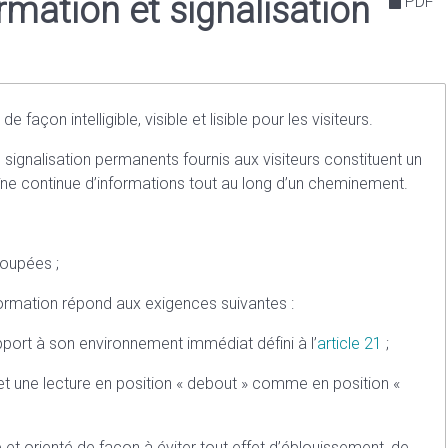
ormation et signalisation
PDF
 façon intelligible, visible et lisible pour les visiteurs.
signalisation permanents fournis aux visiteurs constituent un
îne continue d’informations tout au long d’un cheminement.
roupées ;
formation répond aux exigences suivantes :
pport à son environnement immédiat défini à l’
article 21
;
et une lecture en position « debout » comme en position «
é et orienté de façon à éviter tout effet d’éblouissement, de