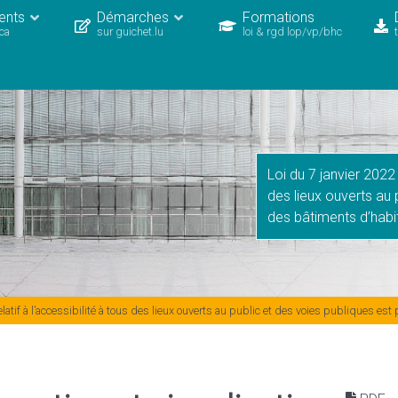
ents
Démarches
Formations
cca
sur guichet.lu
loi & rgd lop/vp/bhc
Loi du 7 janvier 2022 
des lieux ouverts au 
des bâtiments d’habit
atif à l’accessibilité à tous des lieux ouverts au public et des voies publiques est 