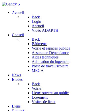
Accueil
Back
Login
Accueil
Vidéo ADAPTH
Conseil
Back
Bâtiments
Voirie et espaces publics
Assurance Dépendance
Aides techniques
Adaptation du logement
Poste de travail/scolaire
MEGA
News
Etudes
Back
Voirie
Lieux ouverts au public
Logement
Visites de lieux
Liens
Contact