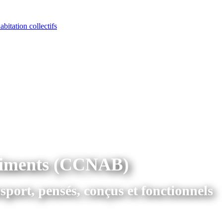
abitation collectifs
bâtiments (CCNAB)
sport, pensés, conçus et fonctionnels