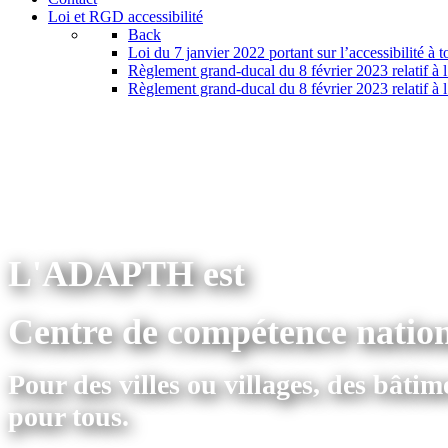
Loi et RGD accessibilité
Back
Loi du 7 janvier 2022 portant sur l’accessibilité à 
Règlement grand-ducal du 8 février 2023 relatif à l’
Règlement grand-ducal du 8 février 2023 relatif à l’
L'ADAPTH est
Centre de compétence nation
Pour des villes ou villages, des bâti
pour tous.