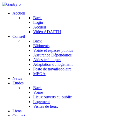
Accueil
Back
Login
Accueil
Vidéo ADAPTH
Conseil
Back
Bâtiments
Voirie et espaces publics
Assurance Dépendance
Aides techniques
Adaptation du logement
Poste de travail/scolaire
MEGA
News
Etudes
Back
Voirie
Lieux ouverts au public
Logement
Visites de lieux
Liens
Contact