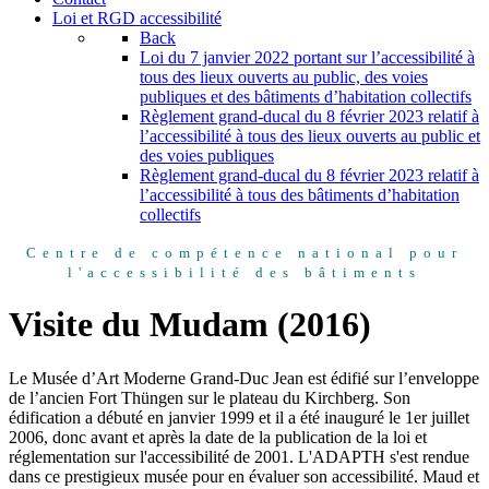
Loi et RGD accessibilité
Back
Loi du 7 janvier 2022 portant sur l’accessibilité à
tous des lieux ouverts au public, des voies
publiques et des bâtiments d’habitation collectifs
Règlement grand-ducal du 8 février 2023 relatif à
l’accessibilité à tous des lieux ouverts au public et
des voies publiques
Règlement grand-ducal du 8 février 2023 relatif à
l’accessibilité à tous des bâtiments d’habitation
collectifs
Centre de compétence national pour
l'accessibilité des bâtiments
Visite du Mudam (2016)
Le Musée d’Art Moderne Grand-Duc Jean est édifié sur l’enveloppe
de l’ancien Fort Thüngen sur le plateau du Kirchberg. Son
édification a débuté en janvier 1999 et il a été inauguré le 1er juillet
2006, donc avant et après la date de la publication de la loi et
réglementation sur l'accessibilité de 2001. L'ADAPTH s'est rendue
dans ce prestigieux musée pour en évaluer son accessibilité. Maud et