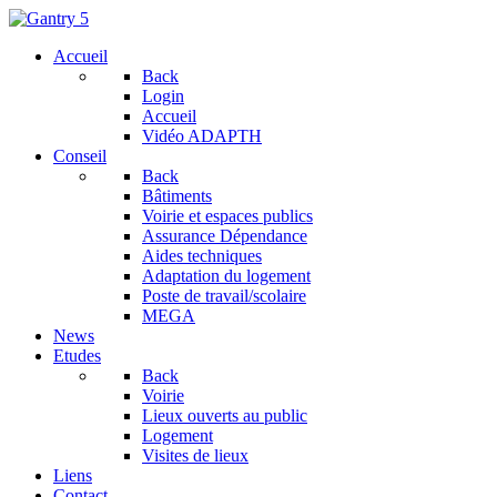
Accueil
Back
Login
Accueil
Vidéo ADAPTH
Conseil
Back
Bâtiments
Voirie et espaces publics
Assurance Dépendance
Aides techniques
Adaptation du logement
Poste de travail/scolaire
MEGA
News
Etudes
Back
Voirie
Lieux ouverts au public
Logement
Visites de lieux
Liens
Contact